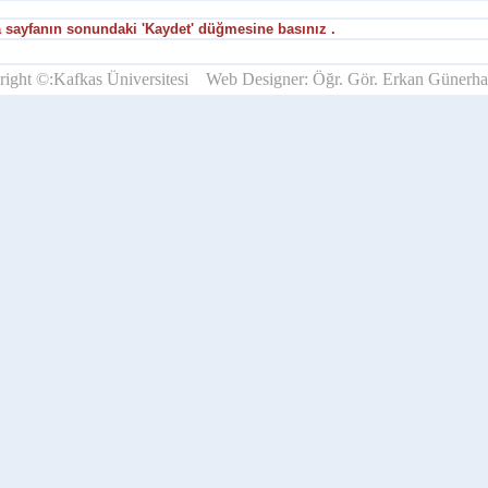
ra sayfanın sonundaki 'Kaydet' düğmesine basınız .
right ©:Kafkas Üniversitesi Web Designer: Öğr. Gör. Erkan Günerh